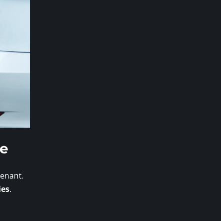
ue
tenant.
ies
.