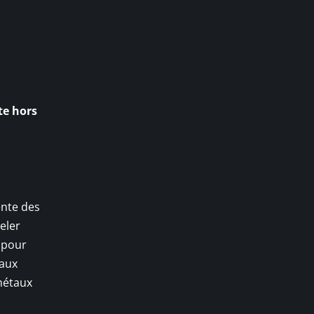
te hors
ente des
eler
f pour
 aux
 métaux