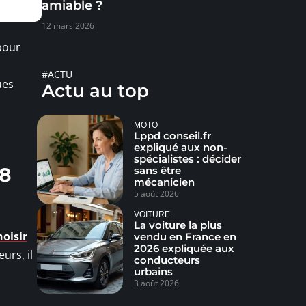
amiable ?
12 mars 2026
pour
#ACTU
ues
Actu au top
MOTO
Lppd conseil.fr
expliqué aux non-
spécialistes : décider
08
sans être
mécanicien
5 août 2026
VOITURE
La voiture la plus
hoisir
vendu en France en
2026 expliquée aux
urs, il
conducteurs
urbains
3 août 2026