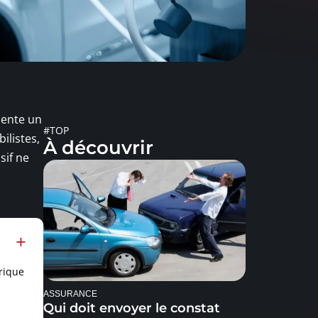
sente un
#TOP
ilistes,
À découvrir
sif ne
rique
ASSURANCE
Qui doit envoyer le constat