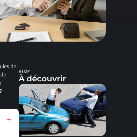
ules de
#TOP
 de
À découvrir
e
?