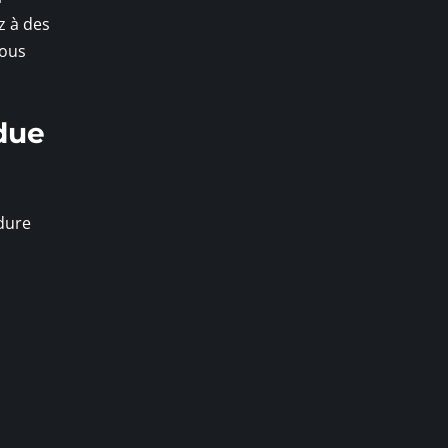
z à des
vous
due
 dure