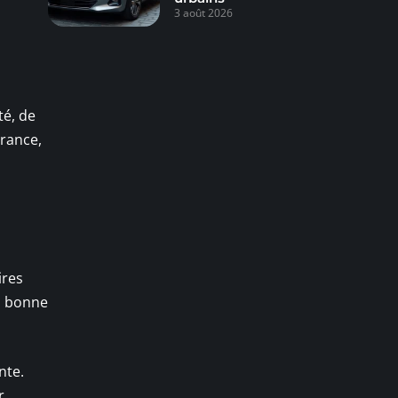
3 août 2026
té, de
urance,
ires
la bonne
nte.
r