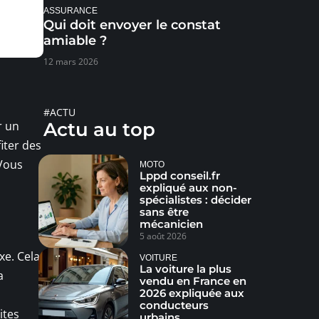
ASSURANCE
Qui doit envoyer le constat
amiable ?
12 mars 2026
#ACTU
r un
Actu au top
fiter des
 Vous
MOTO
Lppd conseil.fr
expliqué aux non-
spécialistes : décider
sans être
mécanicien
5 août 2026
xe. Cela
VOITURE
La voiture la plus
a
vendu en France en
2026 expliquée aux
conducteurs
ites
urbains