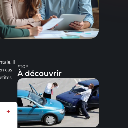
ale. Il
#TOP
en cas
À découvrir
etites