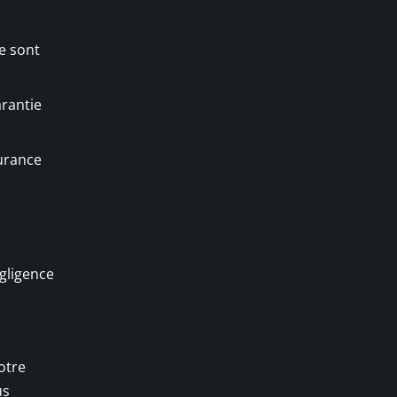
e sont
arantie
surance
égligence
otre
us