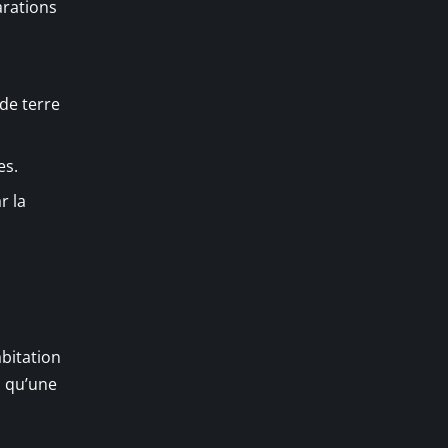
arations
de terre
es.
r la
bitation
s qu’une