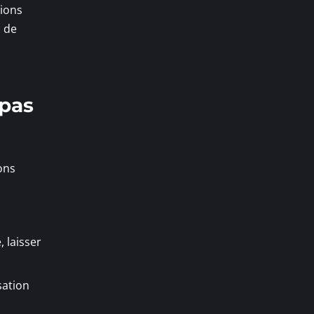
tions
s de
 pas
ons
 laisser
sation