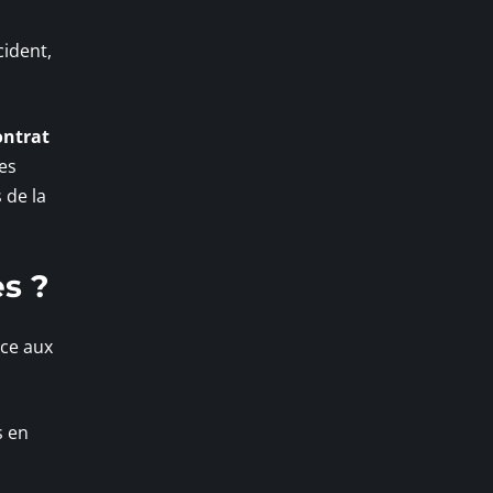
cident,
ontrat
es
 de la
es ?
ace aux
s en