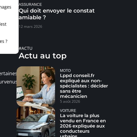
ASSURANCE
mmages
Qui doit envoyer le constat
amiable ?
’est
12 mars 2026
es ?
#ACTU
Actu au top
MOTO
ertaines
Lppd conseil.fr
expliqué aux non-
survenus
spécialistes : décider
sans être
mécanicien
5 août 2026
VOITURE
La voiture la plus
vendu en France en
2026 expliquée aux
conducteurs
urbains