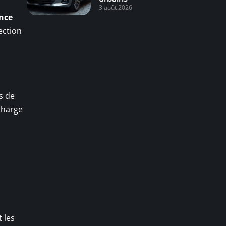
3 août 2026
nce
ection
as de
charge
t les